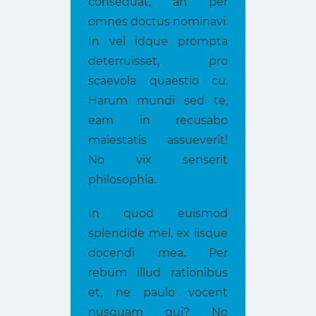
consequat, an per
omnes doctus nominavi.
In vel idque prompta
deterruisset, pro
scaevola quaestio cu.
Harum mundi sed te,
eam in recusabo
maiestatis assueverit!
No vix senserit
philosophia.
In quod euismod
splendide mel, ex iisque
docendi mea. Per
rebum illud rationibus
et, ne paulo vocent
nusquam qui? No