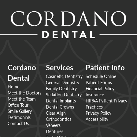
Cordano
Services
Patient Info
Cosmetic Dentistry
Schedule Online
Dental
General Dentistry
Patient Forms
Home
Family Dentistry
Financial Policy
Meet the Doctors
Sedation Dentistry
Insurance
Meet the Team
Dental Implants
HIPAA Patient Privacy
Office Tour
Dental Crowns
Practices
Smile Gallery
Clear Align
Privacy Policy
Testimonials
Orthodontics
Accessibility
Contact Us
Veneers
Dentures