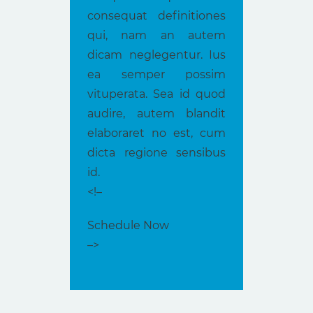
consequat definitiones
qui, nam an autem
dicam neglegentur. Ius
ea semper possim
vituperata. Sea id quod
audire, autem blandit
elaboraret no est, cum
dicta regione sensibus
id.
<!–
Schedule Now
–>