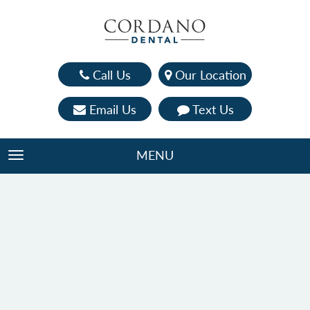
Call Us
Our Location
Email Us
Text Us
MENU
TOGGLE NAVIGATION